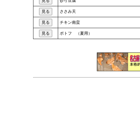
炒り豆腐
ささみ天
チキン南蛮
ポトフ （夏用）