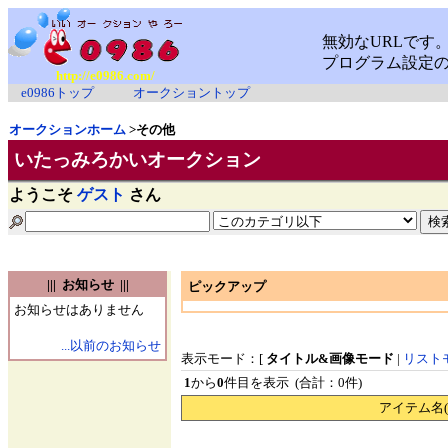
http://e0986.com/
e0986トップ
オークショントップ
オークションホーム
>その他
いたっみろかいオークション
ようこそ
ゲスト
さん
||| お知らせ |||
ピックアップ
お知らせはありません
...以前のお知らせ
表示モード：[
タイトル&画像モード
|
リスト
1
から
0
件目を表示 (合計：0件)
アイテム名(