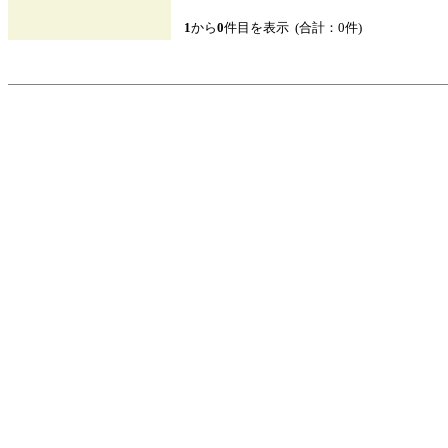
1
から
0
件目を表示 (合計：0件)