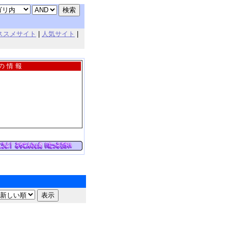
ススメサイト
|
人気サイト
|
の 情 報