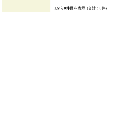
1
から
0
件目を表示 (合計：0件)