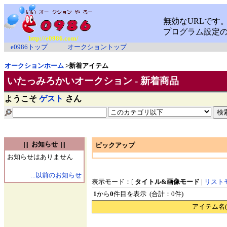
http://e0986.com/
e0986トップ
オークショントップ
オークションホーム
>新着アイテム
いたっみろかいオークション - 新着商品
ようこそ
ゲスト
さん
||| お知らせ |||
ピックアップ
お知らせはありません
...以前のお知らせ
表示モード：[
タイトル&画像モード
|
リスト
1
から
0
件目を表示 (合計：0件)
アイテム名(