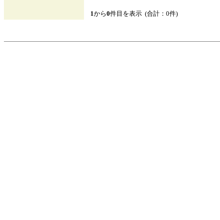
1
から
0
件目を表示 (合計：0件)