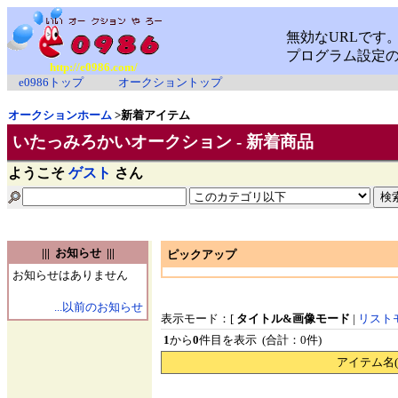
http://e0986.com/
e0986トップ
オークショントップ
オークションホーム
>新着アイテム
いたっみろかいオークション - 新着商品
ようこそ
ゲスト
さん
||| お知らせ |||
ピックアップ
お知らせはありません
...以前のお知らせ
表示モード：[
タイトル&画像モード
|
リスト
1
から
0
件目を表示 (合計：0件)
アイテム名(