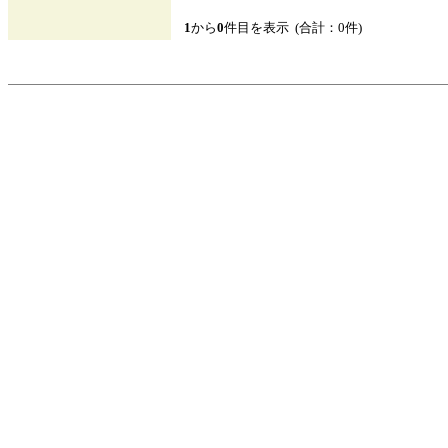
1
から
0
件目を表示 (合計：0件)