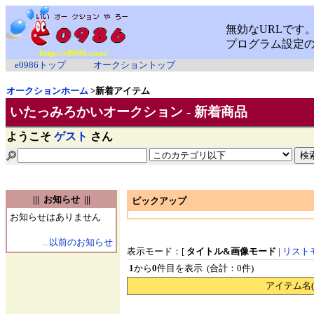
http://e0986.com/
e0986トップ
オークショントップ
オークションホーム
>新着アイテム
いたっみろかいオークション - 新着商品
ようこそ
ゲスト
さん
||| お知らせ |||
ピックアップ
お知らせはありません
...以前のお知らせ
表示モード：[
タイトル&画像モード
|
リスト
1
から
0
件目を表示 (合計：0件)
アイテム名(