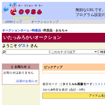
http://e0986.com/
e0986トップ
オークショントップ
オークションホーム
>
特産品
>民芸品・おもちゃ
いたっみろかいオークション
ようこそ
ゲスト
さん
||| お知らせ |||
ピックアップ
お知らせはありません
...以前のお知らせ
表示モード：[
タイトル&画像モード
|
リスト
1
から
0
件目を表示 (合計：0件)
アイテム名(