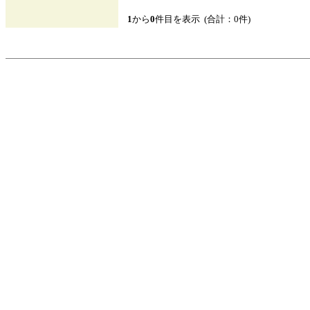
1
から
0
件目を表示 (合計：0件)