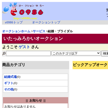
http://e0986.com/
e0986トップ
オークショントップ
オークションホーム
>
サービス
>結婚・ブライダル
いたっみろかいオークション
ようこそ
ゲスト
さん
商品カテゴリ
ピックアップオーク
結婚式場
(0)
ギフト
(0)
その他
(0)
||| お知らせ |||
お知らせはありません