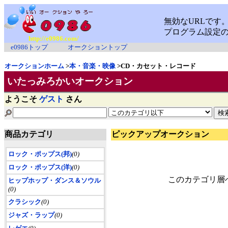
http://e0986.com/
e0986トップ
オークショントップ
オークションホーム
>
本・音楽・映像
>CD・カセット・レコード
いたっみろかいオークション
ようこそ
ゲスト
さん
商品カテゴリ
ピックアップオークション
ロック・ポップス(邦)
(0)
ロック・ポップス(洋)
(0)
このカテゴリ層
ヒップホップ・ダンス＆ソウル
(0)
クラシック
(0)
ジャズ・ラップ
(0)