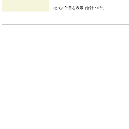
1
から
0
件目を表示 (合計：0件)