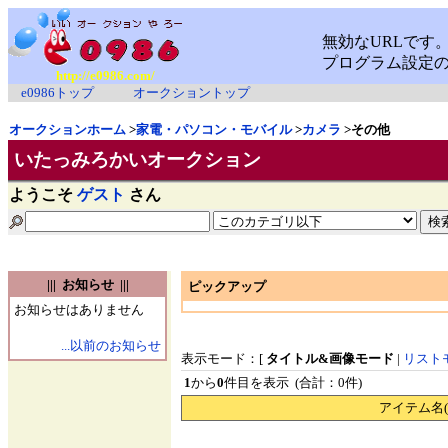
http://e0986.com/
e0986トップ
オークショントップ
オークションホーム
>
家電・パソコン・モバイル
>
カメラ
>その他
いたっみろかいオークション
ようこそ
ゲスト
さん
||| お知らせ |||
ピックアップ
お知らせはありません
...以前のお知らせ
表示モード：[
タイトル&画像モード
|
リスト
1
から
0
件目を表示 (合計：0件)
アイテム名(