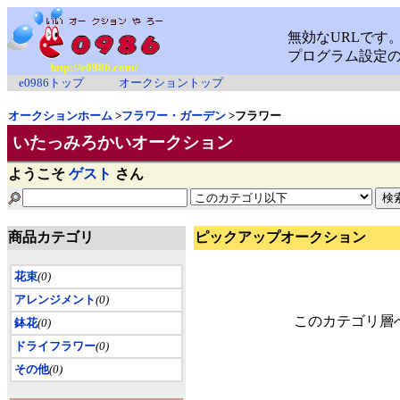
http://e0986.com/
e0986トップ
オークショントップ
オークションホーム
>
フラワー・ガーデン
>フラワー
いたっみろかいオークション
ようこそ
ゲスト
さん
商品カテゴリ
ピックアップオークション
花束
(0)
アレンジメント
(0)
このカテゴリ層
鉢花
(0)
ドライフラワー
(0)
その他
(0)