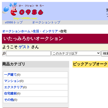
http://e0986.com/
e0986トップ
オークショントップ
オークションホーム
>
生活・インテリア
>住宅
いたっみろかいオークション
ようこそ
ゲスト
さん
商品カテゴリ
ピックアップオーク
一戸建て
(0)
マンション
(0)
エクステリア
(0)
住宅建材
(0)
その他
(0)