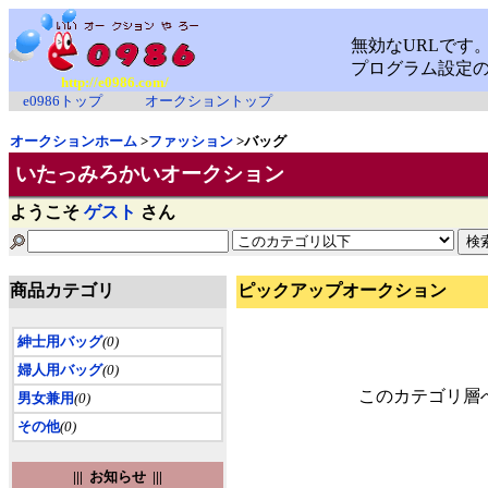
http://e0986.com/
e0986トップ
オークショントップ
オークションホーム
>
ファッション
>バッグ
いたっみろかいオークション
ようこそ
ゲスト
さん
商品カテゴリ
ピックアップオークション
紳士用バッグ
(0)
婦人用バッグ
(0)
このカテゴリ層
男女兼用
(0)
その他
(0)
||| お知らせ |||